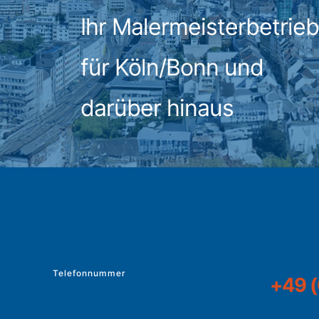
Ihr Maler­meister­betrieb
für Köln/Bonn und
darüber hinaus
Telefonnummer
+49 (